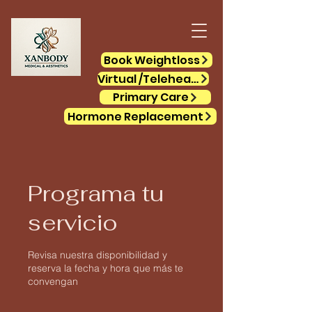
Book Weightloss
Virtual /Telehealth
Primary Care
Hormone Replacement
Programa tu
servicio
Revisa nuestra disponibilidad y
reserva la fecha y hora que más te
convengan